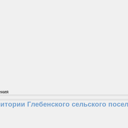
ения
ритории Глебенского сельского посе